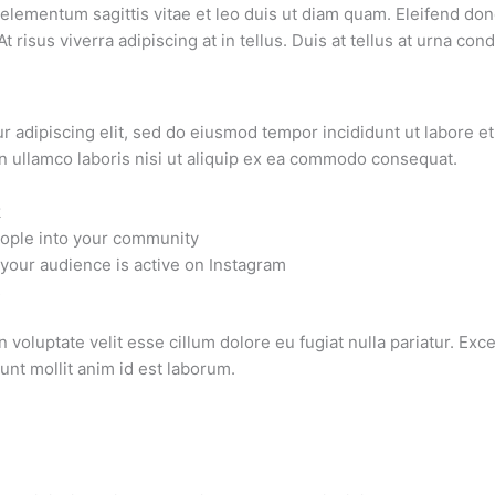
lementum sagittis vitae et leo duis ut diam quam. Eleifend do
 risus viverra adipiscing at in tellus. Duis at tellus at urna c
r adipiscing elit, sed do eiusmod tempor incididunt ut labore e
n ullamco laboris nisi ut aliquip ex ea commodo consequat.
k
eople into your community
 your audience is active on Instagram
s
n voluptate velit esse cillum dolore eu fugiat nulla pariatur. Ex
runt mollit anim id est laborum.