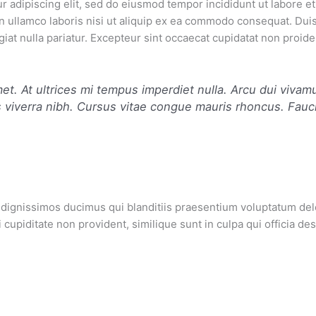
r adipiscing elit, sed do eiusmod tempor incididunt ut labore e
n ullamco laboris nisi ut aliquip ex ea commodo consequat. Duis 
giat nulla pariatur. Excepteur sint occaecat cupidatat non proiden
met. At ultrices mi tempus imperdiet nulla. Arcu dui vivam
 viverra nibh. Cursus vitae congue mauris rhoncus. Fau
 dignissimos ducimus qui blanditiis praesentium voluptatum dele
cupiditate non provident, similique sunt in culpa qui officia des