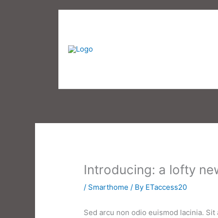
Skip
to
content
​Introducing: a lofty ne
/
Smarthome
/ By
ETaccess20
Sed arcu non odio euismod lacinia. Sit 