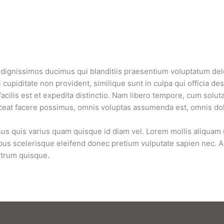
 dignissimos ducimus qui blanditiis praesentium voluptatum dele
cupiditate non provident, similique sunt in culpa qui officia des
cilis est et expedita distinctio. Nam libero tempore, cum soluta
eat facere possimus, omnis voluptas assumenda est, omnis dol
us quis varius quam quisque id diam vel. Lorem mollis aliquam ut 
s scelerisque eleifend donec pretium vulputate sapien nec. Al
utrum quisque.