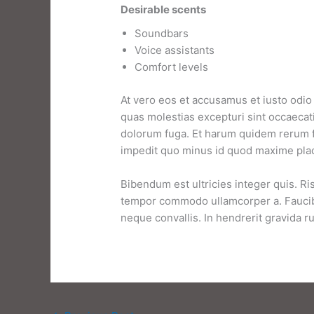
Desirable scents
Soundbars
Voice assistants
Comfort levels
At vero eos et accusamus et iusto odio
quas molestias excepturi sint occaecati 
dolorum fuga. Et harum quidem rerum fa
impedit quo minus id quod maxime plac
Bibendum est ultricies integer quis. Ris
tempor commodo ullamcorper a. Faucibu
neque convallis. In hendrerit gravida r