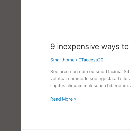
ways
to
keep
your
home
safe
while
9 inexpensive ways to
you
travel
Smarthome
/
ETaccess20
Sed arcu non odio euismod lacinia. Sit 
volutpat commodo sed egestas. Tellus e
sagittis aliquam malesuada bibendum. At 
9
Read More »
inexpensive
ways
to
improve