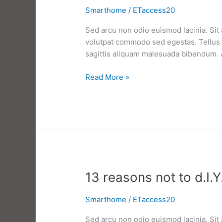
Smarthome
/
ETaccess20
Sed arcu non odio euismod lacinia. Sit 
volutpat commodo sed egestas. Tellus e
sagittis aliquam malesuada bibendum. At 
Read More »
Introducing:
a
lofty
new
look
for
smart
lighting
13 reasons not to d.I.
Smarthome
/
ETaccess20
Sed arcu non odio euismod lacinia. Sit 