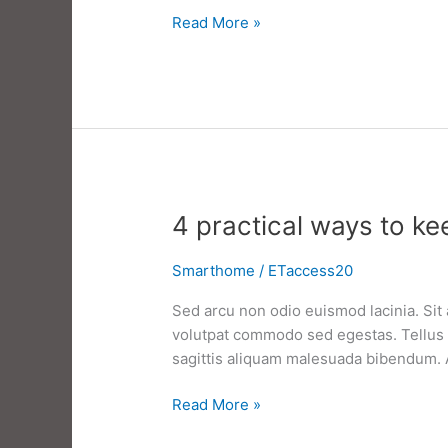
Safe,
Read More »
smart,
and
spooky
with
Smart
Mini
4 practical ways to ke
Smarthome
/
ETaccess20
Sed arcu non odio euismod lacinia. Sit 
volutpat commodo sed egestas. Tellus e
sagittis aliquam malesuada bibendum. At 
4
Read More »
practical