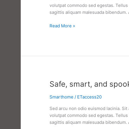
volutpat commodo sed egestas. Tellus e
sagittis aliquam malesuada bibendum. At 
13
Read More »
reasons
not
to
d.I.Y.
Your
smart
home
Safe, smart, and spoo
Smarthome
/
ETaccess20
Sed arcu non odio euismod lacinia. Sit 
volutpat commodo sed egestas. Tellus e
sagittis aliquam malesuada bibendum. At 