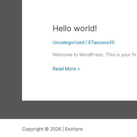
your
spaces
at
home
Hello world!
Uncategorized
/
ETaccess20
Welcome to WordPress. This is your first
Hello
Read More »
world!
Copyright © 2026 | Eezityre