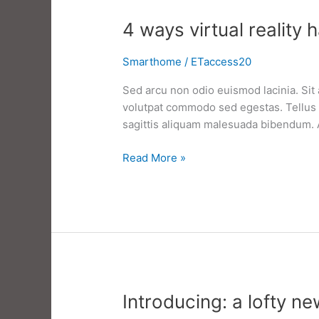
4 ways virtual reality
Smarthome
/
ETaccess20
Sed arcu non odio euismod lacinia. Sit 
volutpat commodo sed egestas. Tellus e
sagittis aliquam malesuada bibendum. At 
4
Read More »
ways
virtual
reality
has
reshaped
marketing
real
estate
​Introducing: a lofty ne